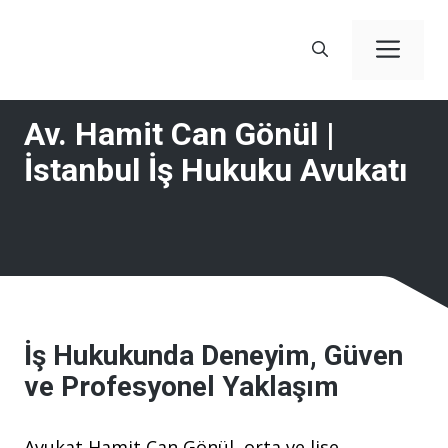
İçeriğe
atla
Men
Av. Hamit Can Gönül |
İstanbul İş Hukuku Avukatı
İş Hukukunda Deneyim, Güven
ve Profesyonel Yaklaşım
Avukat Hamit Can Gönül, orta ve lise